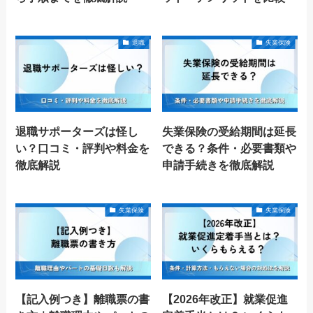
退職
失業保険
退職サポーターズは怪し
失業保険の受給期間は延長
い？口コミ・評判や料金を
できる？条件・必要書類や
徹底解説
申請手続きを徹底解説
失業保険
失業保険
【記入例つき】離職票の書
【2026年改正】就業促進