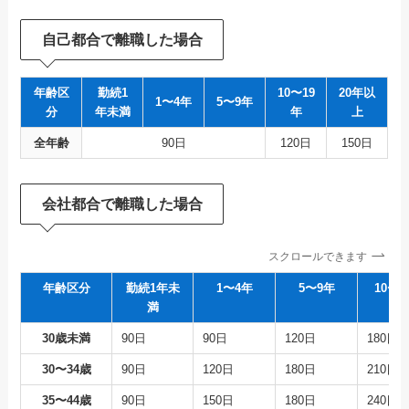
自己都合で離職した場合
年齢区
勤続1
10〜19
20年以
1〜4年
5〜9年
分
年未満
年
上
全年齢
90日
120日
150日
会社都合で離職した場合
スクロールできます
年齢区分
勤続1年未
1〜4年
5〜9年
10〜1
満
30歳未満
90日
90日
120日
180日
30〜34歳
90日
120日
180日
210日
35〜44歳
90日
150日
180日
240日