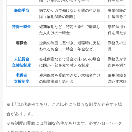
職した場合の祝い金的な手当
件を満たして
傷病手当
病気やケガで働けない期間の生活保
失業保険の受
障（雇用保険の制度）
に病気等で働
特例一時金
短期雇用など、特定の条件で離職し
季節雇用や短
た人向けの一時金
件を満たす離
退職金
企業の制度に基づき、退職時に支払
勤務先の退職
われるお金（一時金・年金など）
員
未払賃金
会社倒産などで賃金が未払いの場合
勤務先が倒産
立替払制度
に国が一部を立て替える制度
条件を満たす
求職者
雇用保険を受給できない求職者向け
雇用保険を受
支援制度
の職業訓練と給付金
満たす求職者
※上記は代表例であり、これ以外にも様々な制度が存在する場
合があります。
※各制度の受給には詳細な条件があります。必ずハローワーク